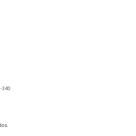
5-340
dos.