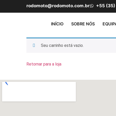
rodomoto@rodomoto.com.br
+55 (35)
INÍCIO
SOBRE NÓS
EQUI
Seu carrinho está vazio.
Retornar para a loja