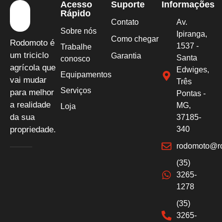
Acesso
Suporte
Informações
Rápido
Contato
Av.
Sobre nós
Ipiranga,
Como chegar
Rodomoto é
1537 -
Trabalhe
um triciclo
Garantia
Santa
conosco
agrícola que
Edwiges,
Equipamentos
vai mudar
Três
Serviços
para melhor
Pontas -
a realidade
MG,
Loja
da sua
37185-
propriedade.
340
rodomoto@r
(35)
3265-
1278
(35)
3265-